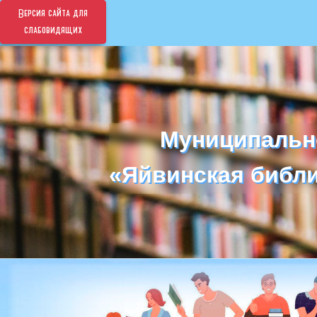
Версия сайта для
слабовидящих
Муниципальн
Муниципальн
«Яйвинская библи
«Яйвинская библи