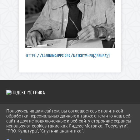
https://learningapps.org/watch?v=phj3prwpa21
Пользуясь нашим сайтом, вы соглашаетесь с политикой
2026 Г. BIBLIOYAIVA.RU
обработки персональных данных а также с тем что наш веб-
ВХОД
сайт и другие подключенные к веб-сайту сторонние сервисы
КАРТА САЙТА
используют cookies такие как Яндекс Метрика, "Госуслуги",
ПОЛИТИКА ОБРАБОТКИ ПЕРСОНАЛЬНЫХ ДАННЫХ
"PRO.Культура", "Спутник аналитика".