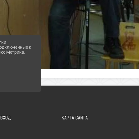
тки
 подключенные к
екс Метрика,
ВХОД
КАРТА САЙТА