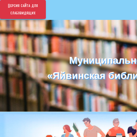
Версия сайта для
слабовидящих
Муниципальн
Муниципальн
«Яйвинская библи
«Яйвинская библи