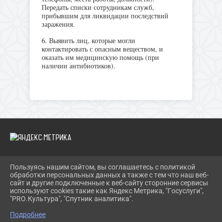
Передать списки сотрудникам служб,
прибывшим для ликвидации последствий
заражения.
6. Выявить лиц, которые могли
контактировать с опасным веществом, и
оказать им медицинскую помощь (при
наличии антибиотиков).
Пользуясь нашим сайтом, вы соглашаетесь с политикой
2026 Г. BIBLIOYAIVA.RU
обработки персональных данных а также с тем что наш веб-
ВХОД
сайт и другие подключенные к веб-сайту сторонние сервисы
КАРТА САЙТА
используют cookies такие как Яндекс Метрика, "Госуслуги",
ПОЛИТИКА ОБРАБОТКИ ПЕРСОНАЛЬНЫХ ДАННЫХ
"PRO.Культура", "Спутник аналитика".
Подробнее
СДЕЛАНО НА KUBCMS