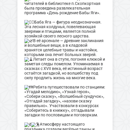
читателей в библиотеке п.Скопкортная
была проведена развлекательная
программа «День рождение Бабы Яги».
Баба Яга — фигура неоднозначная.
Эта лесная колдунья, повелевающая
зверями и птицами, является полной
хозяйкой своего лесного царства.
В её арсенале — древние заклинания
и волшебные вещи, а в кладовой
хранятся целебные травы и настойки,
которыми она лечит больных зверей.
Летает она в ступе, погоняя клюкой и
заметая следы помелом. Упоминаемая в
сказках с XVII века, её истинный возраст
остаётся загадкой, но волшебству под
силу продлить жизнь на многие века.
Ребята путешествовали по станциям:
«Угадай мелодию», «Узнай героя»,
«Собери сказку», «Волшебный сундучок»,
«Отгадай загадку», «назови сказку
правильно». Участвовали в конкурсах
«Соберитесь в книжку», отгадывали
загадки по пословицам и поговоркам.
Атмосферу настоящего
праздника создали весёлые танцы и