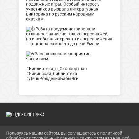
подвижные игры. Особый интерес у
участников вызвала литературная
викторина по русским народным
сказкам.
Ребята продемонстрировали
отличное знание не только персонажей,
но и необычных средств их передвижения
— от ковра-самолёта до печи Емели.
Завершилось мероприятие
чаепитием.
#Библиотека_п_Скопкортная
#Яйвинская_библиотека
#ДеньРожденияБабыЯги
Пользуясь нашим сайтом, вы соглашаетесь с политикой
2026 Г. BIBLIOYAIVA.RU
обработки персональных данных а также с тем что наш веб-