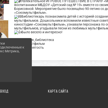
Увлекательное ИГРОВОЕ ПУТЕШЕСТВИЕ В СТРАНУ «
воспитанники МБДОУ «Детский сад № 19» вместе со свои
Борисовной. Мероприятие было посвящёно 90-летию со д
«Союзмультфильм».
Библиотекарь познакомила детей с историей создани
мультфильмов. Дошкольники вспомнили известные совет
киностудии «Союзмультфильм», узнавали персонажа по оп
мультфильмов, угадывали песни из любимых мультфильмо
Было весело и интересно!
#Яйвинская_библиотека
тки
#союзмультфильм
 подключенные к
#летняязанятость
екс Метрика,
ВХОД
КАРТА САЙТА