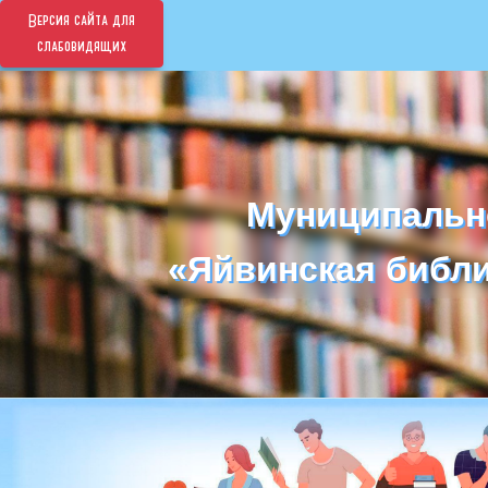
Версия сайта для
слабовидящих
Муниципальн
Муниципальн
«Яйвинская библи
«Яйвинская библи