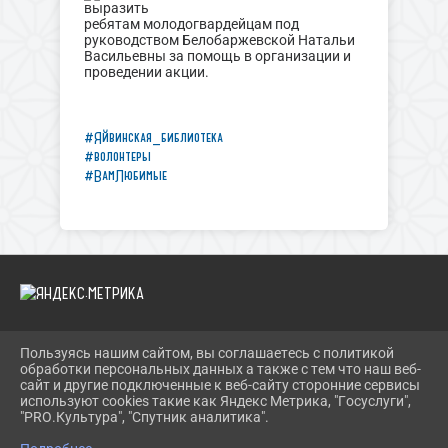
выразить
ребятам молодогвардейцам под
руководством Белобаржевской Натальи
Васильевны за помощь в организации и
проведении акции.
#Яйвинская_библиотека
#волонтеры
#ВамЛюбимые
Пользуясь нашим сайтом, вы соглашаетесь с политикой
2026 Г. BIBLIOYAIVA.RU
обработки персональных данных а также с тем что наш веб-
ВХОД
сайт и другие подключенные к веб-сайту сторонние сервисы
КАРТА САЙТА
используют cookies такие как Яндекс Метрика, "Госуслуги",
ПОЛИТИКА ОБРАБОТКИ ПЕРСОНАЛЬНЫХ ДАННЫХ
"PRO.Культура", "Спутник аналитика".