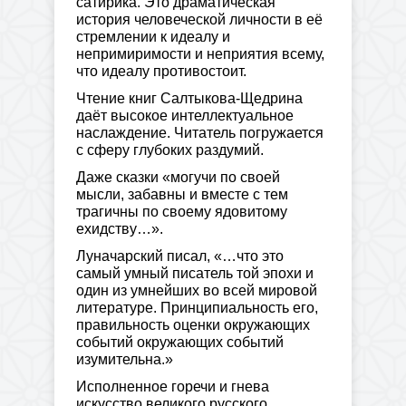
сатирика. Это драматическая
история человеческой личности в её
стремлении к идеалу и
непримиримости и неприятия всему,
что идеалу противостоит.
Чтение книг Салтыкова-Щедрина
даёт высокое интеллектуальное
наслаждение. Читатель погружается
с сферу глубоких раздумий.
Даже сказки «могучи по своей
мысли, забавны и вместе с тем
трагичны по своему ядовитому
ехидству…».
Луначарский писал, «…что это
самый умный писатель той эпохи и
один из умнейших во всей мировой
литературе. Принципиальность его,
правильность оценки окружающих
событий окружающих событий
изумительна.»
Исполненное горечи и гнева
искусство великого русского