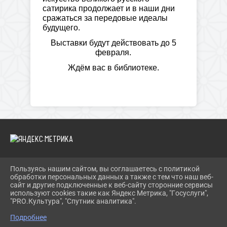
сатирика продолжает и в наши дни
сражаться за передовые идеалы
будущего.
Выставки будут действовать до 5
февраля.
Ждём вас в библиотеке.
Пользуясь нашим сайтом, вы соглашаетесь с политикой
2026 Г. BIBLIOYAIVA.RU
обработки персональных данных а также с тем что наш веб-
ВХОД
сайт и другие подключенные к веб-сайту сторонние сервисы
КАРТА САЙТА
используют cookies такие как Яндекс Метрика, "Госуслуги",
ПОЛИТИКА ОБРАБОТКИ ПЕРСОНАЛЬНЫХ ДАННЫХ
"PRO.Культура", "Спутник аналитика".
Подробнее
СДЕЛАНО НА KUBCMS