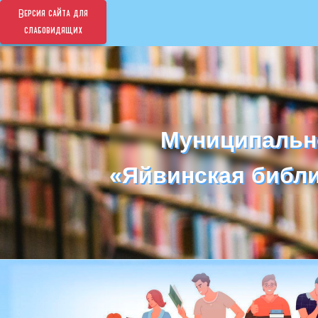
Версия сайта для
слабовидящих
Муниципальн
Муниципальн
«Яйвинская библи
«Яйвинская библи