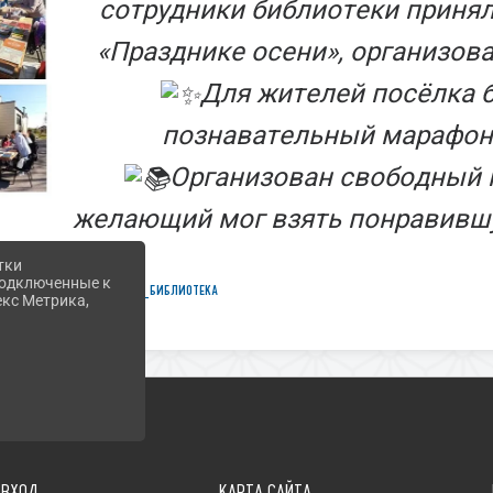
сотрудники библиотеки принял
«Празднике осени», организова
Для жителей посёлка 
познавательный марафон 
Организован свободный 
желающий мог взять понравившу
тки
 подключенные к
#Яйвинская_библиотека
екс Метрика,
ВХОД
КАРТА САЙТА