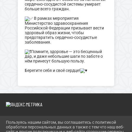
сердечно-сосудистой системы умирает
больше всего граждан.
️В рамках мероприятия
Министерство здравоохранения
Российской Федерации призывает вести
здоровый образ жизни, чтобы
предотвратить сердечно-сосудистые
заболевания.
Помните, здоровье — это бесценный
дар, и даже небольшие шаги по заботе о
нём принесут большую пользу.
Берегите себя и своё сердце!
Пользуясь нашим сайтом, вы соглашаетесь с политикой
2026 Г. BIBLIOYAIVA.RU
обработки персональных данных а также с тем что наш веб-
ВХОД
сайт и другие подключенные к веб-сайту сторонние сервисы