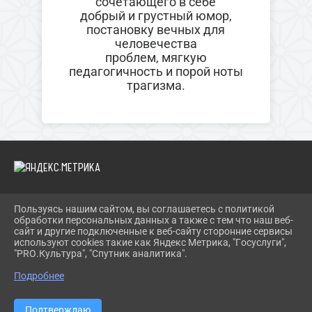
сочетающего в себе
добрый и грустный юмор,
постановку вечных для
человечества
проблем, мягкую
педагогичность и порой ноты
трагизма.
Пользуясь нашим сайтом, вы соглашаетесь с политикой
2026 Г. BIBLIOYAIVA.RU
обработки персональных данных а также с тем что наш веб-
ВХОД
сайт и другие подключенные к веб-сайту сторонние сервисы
КАРТА САЙТА
используют cookies такие как Яндекс Метрика, "Госуслуги",
ПОЛИТИКА ОБРАБОТКИ ПЕРСОНАЛЬНЫХ ДАННЫХ
"PRO.Культура", "Спутник аналитика".
Подробнее
СДЕЛАНО НА KUBCMS
РАЗРАБОТКА И ПОДДЕРЖКА
Подтверждаю