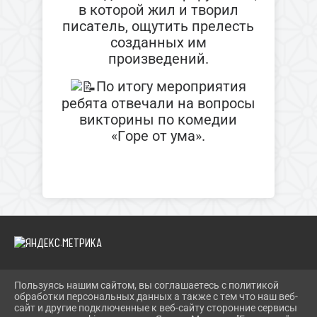
в которой жил и творил
писатель, ощутить прелесть
созданных им
произведений.
По итогу мероприятия
ребята отвечали на вопросы
викторины по комедии
«Горе от ума».
Пользуясь нашим сайтом, вы соглашаетесь с политикой
2026 Г. BIBLIOYAIVA.RU
обработки персональных данных а также с тем что наш веб-
ВХОД
сайт и другие подключенные к веб-сайту сторонние сервисы
КАРТА САЙТА