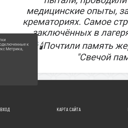
медицинские опыты, з
крематориях. Самое стр
заключённых в лагеря
тки
Почтили память же
 подключенные к
екс Метрика,
"Свечой па
ВХОД
КАРТА САЙТА