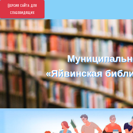
Версия сайта для
слабовидящих
Муниципальн
Муниципальн
«Яйвинская библи
«Яйвинская библи