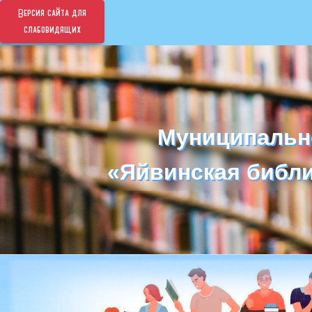
Версия сайта для
слабовидящих
Муниципальн
Муниципальн
«Яйвинская библи
«Яйвинская библи