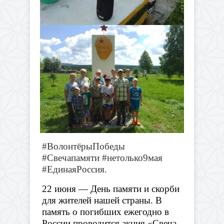
#ВолонтёрыПобеды
#Свечапамяти #нетолько9мая
#ЕдинаяРоссия.
22 июня — День памяти и скорби
для жителей нашей страны. В
память о погибших ежегодно в
России проводится акция «Свеча