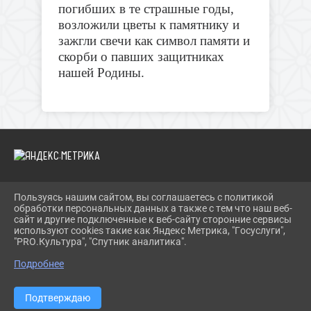
погибших в те страшные годы,
возложили цветы к памятнику и
зажгли свечи как символ памяти и
скорби о павших защитниках
нашей Родины.
Пользуясь нашим сайтом, вы соглашаетесь с политикой
2026 Г. BIBLIOYAIVA.RU
обработки персональных данных а также с тем что наш веб-
ВХОД
сайт и другие подключенные к веб-сайту сторонние сервисы
КАРТА САЙТА
используют cookies такие как Яндекс Метрика, "Госуслуги",
ПОЛИТИКА ОБРАБОТКИ ПЕРСОНАЛЬНЫХ ДАННЫХ
"PRO.Культура", "Спутник аналитика".
Подробнее
СДЕЛАНО НА KUBCMS
РАЗРАБОТКА И ПОДДЕРЖКА
Подтверждаю