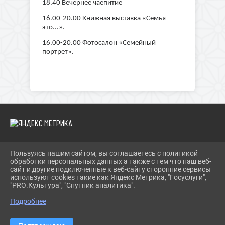
18.40 Вечернее чаепитие
16.00-20.00 Книжная выставка «Семья -
это...».
16.00-20.00 Фотосалон «Семейный
портрет».
Пользуясь нашим сайтом, вы соглашаетесь с политикой
2026 Г. BIBLIOYAIVA.RU
обработки персональных данных а также с тем что наш веб-
ВХОД
сайт и другие подключенные к веб-сайту сторонние сервисы
КАРТА САЙТА
используют cookies такие как Яндекс Метрика, "Госуслуги",
ПОЛИТИКА ОБРАБОТКИ ПЕРСОНАЛЬНЫХ ДАННЫХ
"PRO.Культура", "Спутник аналитика".
Подробнее
СДЕЛАНО НА KUBCMS
РАЗРАБОТКА И ПОДДЕРЖКА