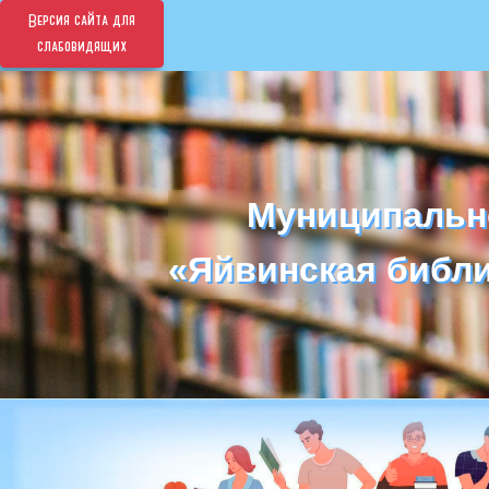
Версия сайта для
слабовидящих
Муниципальн
Муниципальн
«Яйвинская библи
«Яйвинская библи