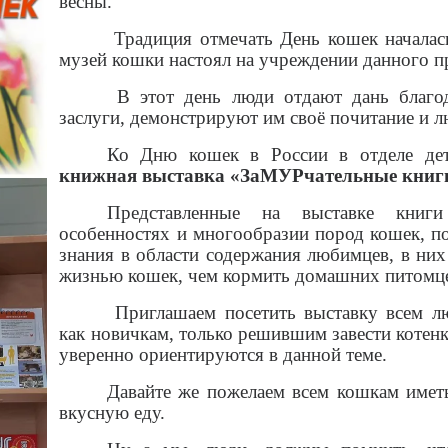
весны.
Традиция отмечать День кошек началась
музей кошки настоял на учреждении данного п
В этот день люди отдают дань благо
заслуги, демонстрируют им своё почитание и л
Ко Дню кошек в России
в
отделе де
книжная выставка «ЗаМУРчательные книг
Представленные на выставке книги
особенностях и многообразии пород кошек, п
знания в области содержания любимцев, в них
жизнью кошек, чем кормить домашних питомцев
Приглашаем посетить выставку всем лю
как новичкам, только решившим завести котенк
уверенно ориентируются в данной теме.
Давайте же пожелаем всем кошкам иметь
вкусную еду.