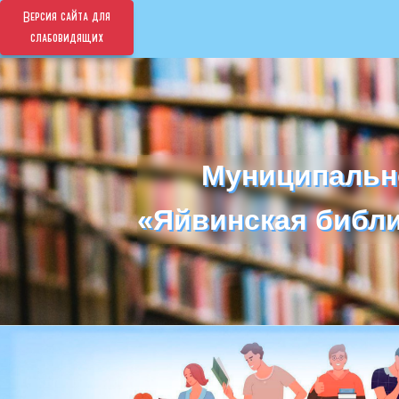
Версия сайта для
слабовидящих
Муниципальн
Муниципальн
«Яйвинская библи
«Яйвинская библи