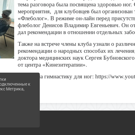
тема разговора была посвящена здоровью ног. 
мероприятия, для клубовцев был организован 
«Флеболог». В режиме он-лайн перед присутс
флеболог Денисов Владимир Евгеньевич. Он от
дал рекомендации в отношении отдельных забо
Также на встрече члены клуба узнали о различ
рекомендации о народных способах их лечения
доктора медицинских наук Сергея Бубновского
от центра «
Кинезитерапии
».
Ссылка на гимнастику для ног: https://www.yo
тки
 подключенные к
екс Метрика,