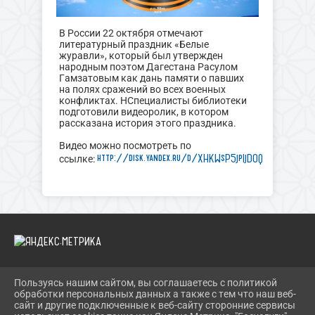
В России 22 октября отмечают
литературный праздник «Белые
журавли», который был утвержден
народным поэтом Дагестана Расулом
Гамзатовым как дань памяти о павших
на полях сражений во всех военных
конфликтах. НСпециалисты библиотеки
подготовили видеоролик, в котором
рассказана история этого праздника.
Видео можно посмотреть по
http://disk.yandex.ru/d/XHKWsP5jpIjDOQ
ссылке:
Пользуясь нашим сайтом, вы соглашаетесь с политикой
2026 Г. BIBLIOYAIVA.RU
обработки персональных данных а также с тем что наш веб-
ВХОД
сайт и другие подключенные к веб-сайту сторонние сервисы
КАРТА САЙТА