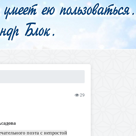
29
Асадова
ечательного поэта с непростой