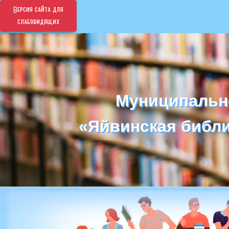
Версия сайта для
слабовидящих
Муниципальн
Муниципальн
«Яйвинская библи
«Яйвинская библи