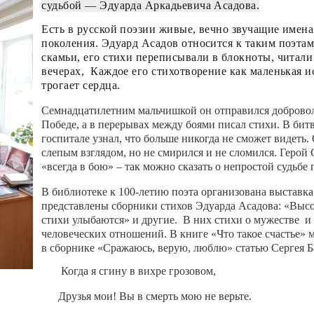
судьбой — Эдуарда Аркадьевича Асадова.
Есть в русской поэзии живые, вечно звучащие имена
поколения. Эдуард Асадов относится к таким поэта
скамьи, его стихи переписывали в блокноты, читали
вечерах, Каждое его стихотворение как маленькая ис
трогает сердца.
Семнадцатилетним мальчишкой он отправился доброволь
Победе, а в перерывах между боями писал стихи. В битв
госпитале узнал, что больше никогда не сможет видеть.
слепым взглядом, но не смирился и не сломился. Геро
«всегда в бою» – так можно сказать о непростой судьбе 
В библиотеке к 100-летию поэта организована выстав
представлены сборники стихов Эдуарда Асадова: «Высо
стихи улыбаются» и другие. В них стихи о мужестве и б
человеческих отношений. В книге «Что такое счастье»
в сборнике «Сражаюсь, верую, люблю» статью Сергея Ба
Когда я сгину в вихре грозовом,
Друзья мои! Вы в смерть мою не верьте.