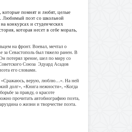
, которые помнят и любят, целые
м. Любимый поэт со школьной
 на конкурсах и студенческих
тория, которая несет в себе мораль,
цем на фронт. Воевал, мечтал о
е за Севастополь был тяжело ранен. В
 Он потерял зрение, шел по миру со
й Советского Союза Эдуард Асадов
поэта его словами.
ка «Сражаюсь, верую, люблю…». На ней
кий долг», «Книга нежности», «Когда
орьбе за правду, о красоте
 можно прочитать автобиографию поэта,
руздина о жизни и творчестве поэта.