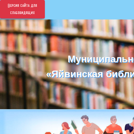
Версия сайта для
слабовидящих
Муниципальн
Муниципальн
«Яйвинская библи
«Яйвинская библи