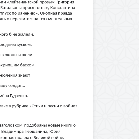
иги «лейтенантской прозы»: Григория
Батальоны просят огня», Константина
тпуск по ранению». Окопная правда
ять о пережитом на тех смертельных
кого б не жалели.
оследним куском,
м в окопы и щели
охрипшим баском.
поколения знают
авду солдат…
мёна Гудзенко.
вке в рубрике «Стихи и песни о войне».
 заголовком подобраны новые книги о
а, Владимира Першанина, Юрия
окопная правда о Великой войне.