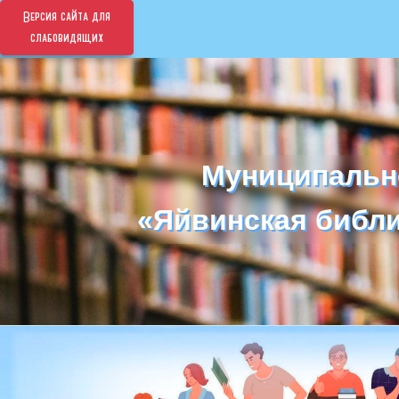
Версия сайта для
слабовидящих
Муниципальн
Муниципальн
«Яйвинская библи
«Яйвинская библи