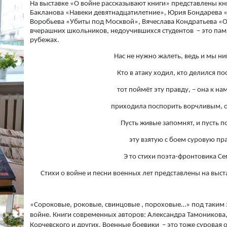
На выставке «О войне рассказывают книги» представлены кн
Бакланова «Навеки девятнадцатилетние», Юрия Бондарева «
Воробьева «Убиты под Москвой», Вячеслава Кондратьева «О
вчерашних школьников, недоучившихся студентов – это пам
рубежах.
Нас не нужно жалеть, ведь и мы ни
Кто в атаку ходил, кто делился п
тот поймёт эту правду, – она к на
приходила поспорить ворчливым, 
Пусть живые запомнят, и пусть 
эту взятую с боем суровую пр
Э то стихи поэта-фронтовика Се
Стихи о войне и песни военных лет представлены на выста
«Сороковые, роковые, свинцовые , пороховые…» под таким
войне. Книги современных авторов: Александра Тамоников
Корчевского и других. Военные боевики – это тоже суровая 