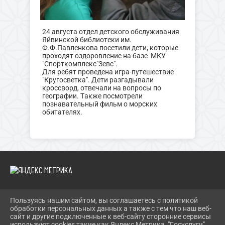
24 августа отдел детского обслуживания
Яйвинской библиотеки им.
Ф.Ф.Павленкова посетили дети, которые
проходят оздоровление на базе МКУ
"Спорткомплекс"Зевс".
Для ребят проведена игра-путешествие
"Кругосветка". Дети разгадывали
кроссворд, отвечали на вопросы по
географии. Также посмотрели
познавательный фильм о морских
обитателях.
Пользуясь нашим сайтом, вы соглашаетесь с политикой
2026 Г. BIBLIOYAIVA.RU
обработки персональных данных а также с тем что наш веб-
ВХОД
сайт и другие подключенные к веб-сайту сторонние сервисы
КАРТА САЙТА
используют cookies такие как Яндекс Метрика, "Госуслуги",